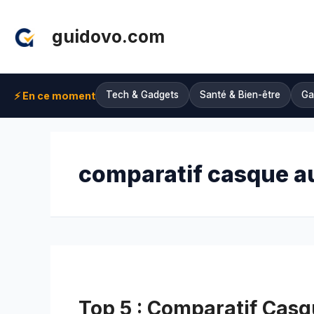
Aller
au
guidovo.com
contenu
Tech & Gadgets
Santé & Bien-être
Ga
⚡ En ce moment
comparatif casque a
Top 5 : Comparatif Casq