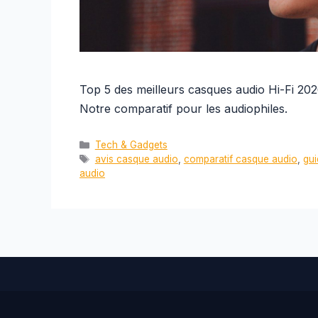
Top 5 des meilleurs casques audio Hi-Fi 2026
Notre comparatif pour les audiophiles.
Catégories
Tech & Gadgets
Étiquettes
avis casque audio
,
comparatif casque audio
,
gui
audio