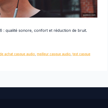
 : qualité sonore, confort et réduction de bruit.
de achat casque audio
,
meilleur casque audio
,
test casque