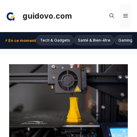
Aller
au
guidovo.com
Men
contenu
Tech & Gadgets
Santé & Bien-être
Gaming
⚡ En ce moment